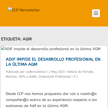
ETIQUETA:
AGM
ADIF IMPIDE EL DESARROLLO PROFESIONAL EN
LA ÚLTIMA AGM
Publicado por
ccpferroviarios
|
2 May 2023
|
Noticia de Portada
,
Noticias
,
OEPs y AGMs
,
Ordenación Profesional
|
0
Desde CCP nos hemos propuesto dar voz a nuestr@s
compañer@s acerca de su experiencia respecto a los
exámenes de Adif en la última AGM.