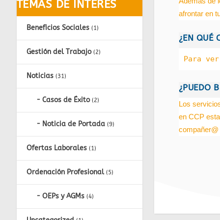
Además de lo
TEMAS DE INTERÉS
afrontar en tu
Beneficios Sociales
(1)
¿EN QUÉ 
Gestión del Trabajo
(2)
Para ver
Noticias
(31)
¿PUEDO B
Casos de Éxito
(2)
Los servicio
en CCP estam
Noticia de Portada
(9)
compañer@ no
Ofertas Laborales
(1)
Ordenación Profesional
(5)
OEPs y AGMs
(4)